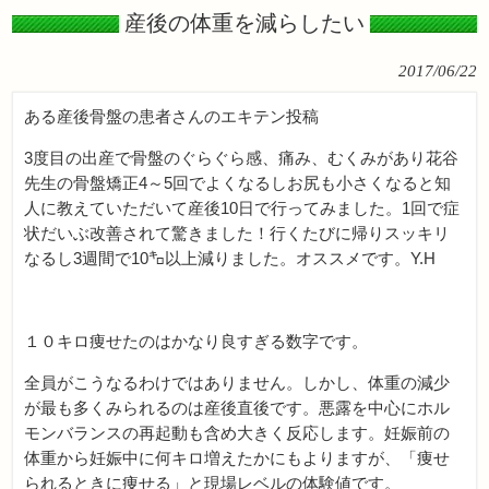
産後の体重を減らしたい
2017/06/22
ある産後骨盤の患者さんのエキテン投稿
3度目の出産で骨盤のぐらぐら感、痛み、むくみがあり花谷
先生の骨盤矯正4～5回でよくなるしお尻も小さくなると知
人に教えていただいて産後10日で行ってみました。1回で症
状だいぶ改善されて驚きました！行くたびに帰りスッキリ
なるし3週間で10㌔以上減りました。オススメです。Y.H
１０キロ痩せたのはかなり良すぎる数字です。
全員がこうなるわけではありません。しかし、体重の減少
が最も多くみられるのは産後直後です。悪露を中心にホル
モンバランスの再起動も含め大きく反応します。妊娠前の
体重から妊娠中に何キロ増えたかにもよりますが、「痩せ
られるときに痩せる」と現場レベルの体験値です。