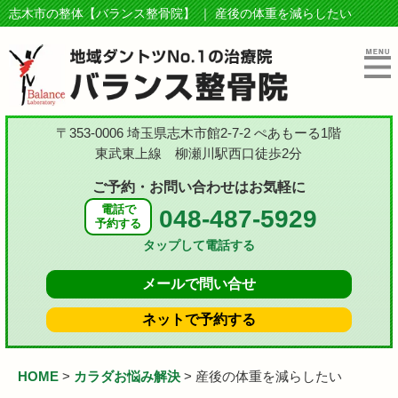
志木市の整体【バランス整骨院】 ｜ 産後の体重を減らしたい
〒353-0006 埼玉県志木市館2-7-2 ぺあもーる1階
東武東上線 柳瀬川駅西口徒歩2分
ご予約・お問い合わせはお気軽に
電話で
048-487-5929
予約する
タップして電話する
メールで
問い合せ
ネットで
予約する
HOME
>
カラダお悩み解決
>
産後の体重を減らしたい