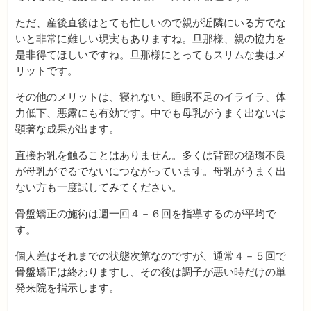
ただ、産後直後はとても忙しいので親が近隣にいる方でな
いと非常に難しい現実もありますね。旦那様、親の協力を
是非得てほしいですね。旦那様にとってもスリムな妻はメ
リットです。
その他のメリットは、寝れない、睡眠不足のイライラ、体
力低下、悪露にも有効です。中でも母乳がうまく出ないは
顕著な成果が出ます。
直接お乳を触ることはありません。多くは背部の循環不良
が母乳がでるでないにつながっています。母乳がうまく出
ない方も一度試してみてください。
骨盤矯正の施術は週一回４－６回を指導するのが平均で
す。
個人差はそれまでの状態次第なのですが、通常４－５回で
骨盤矯正は終わりますし、その後は調子が悪い時だけの単
発来院を指示します。