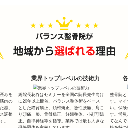
業界トップレベルの技術力
歪みを
総院長花谷はセミナーを全国の院長先生向け
整骨院と
筋肉の
に20年以上開催。バランス整体術をベース
す。マイ
た感」
とした猫背矯正、頚椎矯正、急性腰痛、肩こ
い。保険
ス調整
り頭痛、膝、骨盤矯正、妊婦整体、小顔顎矯
す。労災
す。
正、自律神経等を指導。業界では最も大きな
てなんで
研修団体を主宰しています。
格を持つ