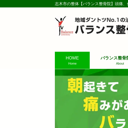
志木市の整体【バランス整骨院】頭痛、
HOME
バランス整骨
Home
About