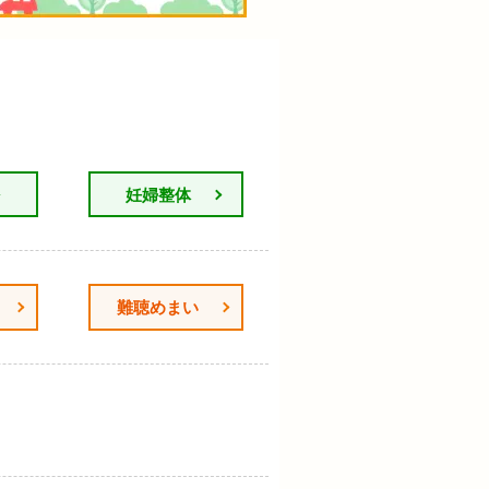
妊婦整体
難聴めまい