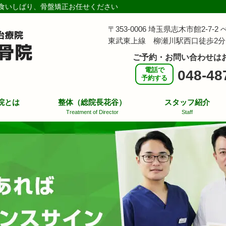
食いしばり、骨盤矯正お任せください
〒353-0006 埼玉県志木市館2-7-
東武東上線 柳瀬川駅西口徒歩2分
ご予約・お問い合わせは
電話で
048-48
予約する
院とは
整体（総院長花谷）
スタッフ紹介
Treatment of Director
Staff