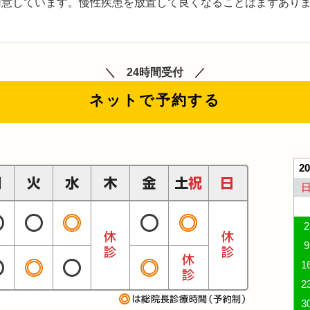
用意しています。慢性疾患を放置して良くなることはまずあり
24時間受付
ネットで予約する
2
2
9
1
2
3