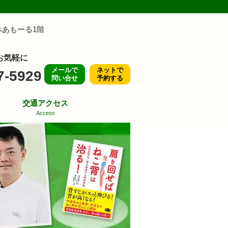
2 ぺあもーる1階
お気軽に
メールで
ネットで
7-5929
問い合せ
予約する
交通アクセス
Access