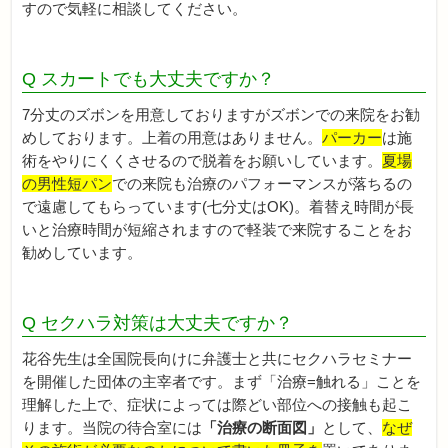
すので気軽に相談してください。
Q スカートでも大丈夫ですか？
7分丈のズボンを用意しておりますがズボンでの来院をお勧
めしております。上着の用意はありません。
パーカー
は施
術をやりにくくさせるので脱着をお願いしています。
夏場
の男性短パン
での来院も治療のパフォーマンスが落ちるの
で遠慮してもらっています(七分丈はOK)。着替え時間が長
いと治療時間が短縮されますので軽装で来院することをお
勧めしています。
Q セクハラ対策は大丈夫ですか？
花谷先生は全国院長向けに弁護士と共にセクハラセミナー
を開催した団体の主宰者です。まず「治療=触れる」ことを
理解した上で、症状によっては際どい部位への接触も起こ
ります。当院の待合室には
「治療の断面図」
として、
なぜ