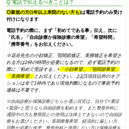
Q 電話で伝えるべきことは？
◎新規の方(1年以上来院のない方も)
は電話予約のみ受け
付けになります
電話予約の際に、まず「初めてである事」伝え、次に
「氏名」「自由診療か保険診療の希望」「希望時間」
「携帯番号」をお伝えください。
※花谷先生の小顔矯正、顎関節矯正、美脚矯正を希望さ
れる方は2枠の時間が必要になるので、必ず電話予約の
際に「初めて受診する」+
「小顔希望」「顎関節希望」
「美脚希望」
とお伝えください。上記3項目以外のオプ
ションは全て1枠内であり現地判断になるので事前予約
連絡は不要です。
※自由診療か保険診療どちらか選ぶ目安は、自分で<重症
+緊急>と思うなら自由診療を勧めます。また整形外科に
通院中の方も整骨院との併用は法律上できないので自由診
療をお選びください。長期療養希望、経済的に厳しい方、
回数が必要な疾患、整形外科と併用しない方は保険診療を