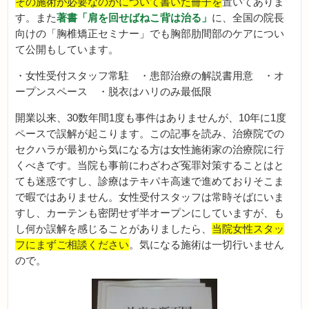
その施術が必要なのかについて書いた冊子を
置いてありま
す。また
著書「肩を回せばねこ背は治る」
に、全国の院長
向けの「胸椎矯正セミナー」でも胸部肋間部のケアについ
て公開もしています。
・女性受付スタッフ常駐 ・患部治療の解説書用意 ・オ
ープンスペース ・脱衣はハリのみ最低限
開業以来、30数年間1度も事件はありませんが、10年に1度
ペースで誤解が起こります。この記事を読み、治療院での
セクハラが最初から気になる方は女性施術家の治療院に行
くべきです。当院も事前にわざわざ冤罪対策することはと
ても迷惑ですし、診療はテキパキ高速で進めておりそこま
で暇ではありません。女性受付スタッフは常時そばにいま
すし、カーテンも密閉せず半オープンにしていますが、も
し何か誤解を感じることがありましたら、
当院女性スタッ
フにまずご相談ください
。気になる施術は一切行いません
ので。