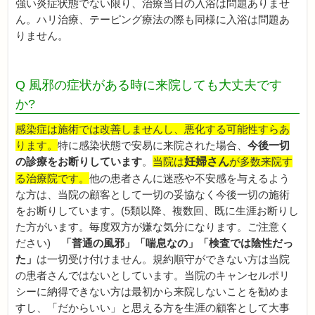
強い炎症状態でない限り、治療当日の入浴は問題ありませ
ん。ハリ治療、テーピング療法の際も同様に入浴は問題あ
りません。
Q 風邪の症状がある時に来院しても大丈夫です
か?
感染症は施術では改善しませんし、悪化する可能性すらあ
ります。
特に感染状態で安易に来院された場合、
今後一切
の診療をお断りしています
。
当院は
妊婦さん
が多数来院す
る治療院です。
他の患者さんに迷惑や不安感を与えるよう
な方は、当院の顧客として一切の妥協なく今後一切の施術
をお断りしています。(5類以降、複数回、既に生涯お断りし
た方がいます。毎度双方が嫌な気分になります。ご注意く
ださい)
「普通の風邪」「喘息なの」「検査では陰性だっ
た」
は一切受け付けません。規約順守ができない方は当院
の患者さんではないとしています。当院のキャンセルポリ
シーに納得できない方は最初から来院しないことを勧めま
すし、「だからいい」と思える方を生涯の顧客として大事