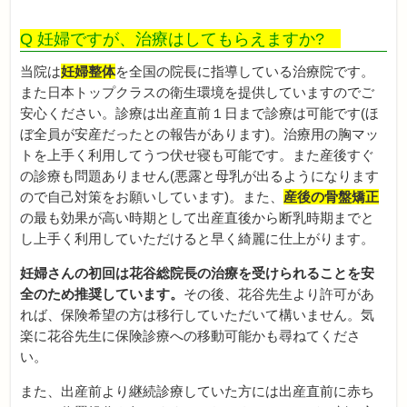
Q 妊婦ですが、治療はしてもらえますか?
当院は
妊婦整体
を全国の院長に指導している治療院です。
また日本トップクラスの衛生環境を提供していますのでご
安心ください。診療は出産直前１日まで診療は可能です(ほ
ぼ全員が安産だったとの報告があります)。治療用の胸マッ
トを上手く利用してうつ伏せ寝も可能です。また産後すぐ
の診療も問題ありません(悪露と母乳が出るようになります
ので自己対策をお願いしています)。また、
産後の骨盤矯正
の最も効果が高い時期として
出産直後から断乳時期まで
と
し上手く利用していただけると早く綺麗に仕上がります。
妊婦さんの初回は花谷総院長の治療を受けられることを安
全のため推奨しています。
その後、花谷先生より許可があ
れば、保険希望の方は移行していただいて構いません。気
楽に花谷先生に保険診療への移動可能かも尋ねてくださ
い。
また、出産前より継続診療していた方には出産直前に赤ち