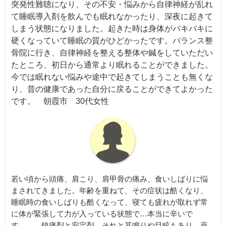
突発性難聴になり、その不安・悩みから自律神経が乱れ
て睡眠導入剤を飲んでも眠れなかったり、深夜に起きて
しまう状態になりました。起きた時は身体がバキバキに
硬くなっていて睡眠の質がひどかったです。バランス整
骨院に行き、自律神経を整える整体や鍼をしていただい
たところ、初日から通常より眠れることができました。
今では眠れない悩みや途中で起きてしまうことも無くな
り、昔の健康であった自分に戻ることができてよかった
です。
朝霞市 30代女性
若い頃から頭痛、肩こり、肩甲骨の痛み、食いしばりに悩
まされてきました。年齢を重ねて、その症状は酷くなり、
睡眠時の食いしばりも酷くなって、寝ても疲れが取れず常
に体が緊張して力が入っている状態で…本当に辛いで
す。。。鎮痛剤と安定剤、それと耳鳴りや目眩もあり、薬