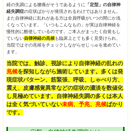
経の失調による腰痛がそうであるように
「定型」の自律神
経失調症
の症状ばかりが発現されるわけではありません。
また自律神経に乱れがある方は全員呼吸がいつの間にか浅
くなっています。「いつもこんなもの」が実は自律神経を
慢性的に酷使しているのです。ご本人がまったく自覚もし
ていない
自律神経の兆候
も臨床上とても多く見受けられ、
当院ではその兆候をチェックしながらせじっゅを進めてい
ます。
当院では、触診、視診により自律神経の乱れの
兆候
を探知しながら施術しています。多くは発
現症状パターン、筋緊張、呼吸、しゃべり方、
震え、皮膚感覚異常などの症状の濃淡を数値化
し見極めています。自律神経失調の多くは本人
は全く気づいていない
未病、予兆、兆候
ばかり
です。