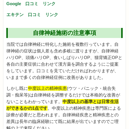
Google 口コミ リンク
エキテン 口コミ リンク
自律神経施術の注意事項
当院では自律神経に特化した施術を複数行っています。自
律神経の症状は個人差も含め多岐に渡りますが、自律神経
ハリOP、頭痛ハリOP、食いしばりハリOP、猫背矯正OPと
各自の主要症状に合わせて漢方薬を調合するようにご提案
をしています。口コミを見ていただければわかりますが、
いままで多くの自律神経症例に改善がありました。
しかし既に
中度以上の精神疾患
(ウツ・パニック・統合失
調・痴呆等)は自律神経を調整するだけでは本格的な改善が
ないこともわかっています。
中度以上の基準とは日常生活
ができるかの1点です
。中度以上の精神疾患は専門医による
診療が必要だと思われます。自律神経疾患と精神疾患との
差異は長年の臨床経験にて既に結果が出ていますのでご理
解の上で来院ください。