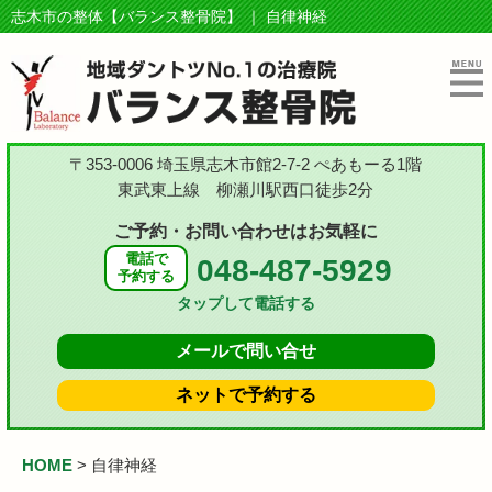
志木市の整体【バランス整骨院】 ｜ 自律神経
〒353-0006 埼玉県志木市館2-7-2 ぺあもーる1階
東武東上線 柳瀬川駅西口徒歩2分
ご予約・お問い合わせはお気軽に
電話で
048-487-5929
予約する
タップして電話する
メールで
問い合せ
ネットで
予約する
HOME
>
自律神経