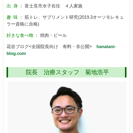
出 身
： 富士見市水子在住 ４人家族
趣 味
： 筋トレ、サプリメント研究(2019.3オーソモレキュ
ラー資格に合格)
好きな食べ物
： 焼肉・ビール
花谷ブログ<全国院長向け 有料・非公開>
hanatani-
blog.com
院長 治療スタッフ 菊地浩平