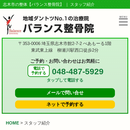
志木市の整体【バランス整骨院】 ｜ スタッフ紹介
〒353-0006 埼玉県志木市館2-7-2 ぺあもーる1階
東武東上線 柳瀬川駅西口徒歩2分
ご予約・お問い合わせはお気軽に
電話で
048-487-5929
予約する
タップして電話する
メールで
問い合せ
ネットで
予約する
HOME
>
スタッフ紹介