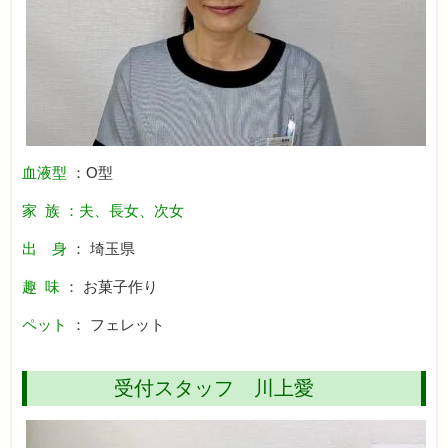
血液型
：O型
家 族 ：夫、長女、次女
出 身
： 埼玉県
趣 味
： お菓子作り
ペット
： フェレット
受付スタッフ 川上愛