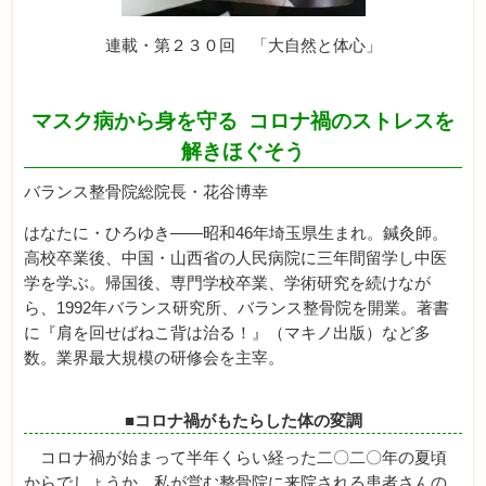
連載・第２３０回 「大自然と体心」
マスク病から身を守る
コロナ禍のストレスを
解きほぐそう
バランス整骨院総院長・花谷博幸
はなたに・ひろゆき――昭和46年埼玉県生まれ。鍼灸師。
高校卒業後、中国・山西省の人民病院に三年間留学し中医
学を学ぶ。帰国後、専門学校卒業、学術研究を続けなが
ら、1992年バランス研究所、バランス整骨院を開業。著書
に『肩を回せばねこ背は治る！』（マキノ出版）など多
数。業界最大規模の研修会を主宰。
■コロナ禍がもたらした体の変調
コロナ禍が始まって半年くらい経った二〇二〇年の夏頃
からでしょうか、私が営む整骨院に来院される患者さんの