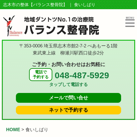
志木市の整体【バランス整骨院】 ｜ 食いしばり
〒353-0006 埼玉県志木市館2-7-2 ぺあもーる1階
東武東上線 柳瀬川駅西口徒歩2分
ご予約・お問い合わせはお気軽に
電話で
048-487-5929
予約する
タップして電話する
メールで
問い合せ
ネットで
予約する
HOME
>
食いしばり