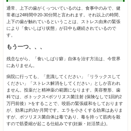
通常、上下の歯がくっついているのは、食事中のみで、健
常者は24時間中20-30分間と言われます。それ以上の時間、
上下の歯が触れているということは、ストレス由来の緊張
により「食いしばり状態」が日中も継続されているので
す。
もう一つ、、、
残念ながら、「食いしばり癖」自体を治す方法は、今世界
にありません。
病院に行っても、「意識してください」「リラックスして
ください」「ストレス解消をしてください」としか言われ
ません。投薬だと精神薬の範囲になります。美容整形、歯
科では、ボトックス<ボツリヌス菌注射 (保険なしで1回約2
万円前後）>をすることで、咬筋の緊張緩和をしております
が、効果は約3か月間です。エラを小さくする効果はありま
すが、ボツリヌス菌自体は毒であり、毒を持って筋肉を殺
すので筋委縮が起こる仕組みです(妊娠・妊活禁止)。