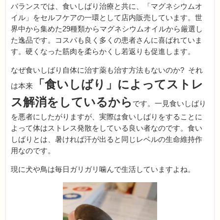
バランスでは、食いしばり治療と共に、「マグネシウムオ
イル」をセルフケアの一環として店内販売しています。世
界中から集めた29種類からマグネシウムオイルから厳選し
た逸品です。コスパも良く多くの患者さんに喜ばれていま
す。硬くなった筋肉を柔らかくし若返りも促進します。
なぜ食いしばり自体に治す薬も治す方法もないのか? それ
「食いしばり」によってストレ
は本来
ス解消をしているから
です。一見食いしばり
を悪者にしたがりますが、実際は食いしばりをすることに
よって体はストレス発散をしている良い者なのです。食い
しばりとは、暑ければ汗が出ると同じレベルの生命維持作
用なのです。
現に犬や鳥は毎日ガリガリ噛んで生活していますよね。