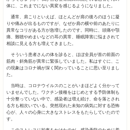
体に、これまでにない異変を感じるようになりました。
通常、肩こりといえば、ほとんどが肩の後ろのほうに凝
りや痛みが出るものですが、なぜか肩の横や前のあたりに
異常なコリがある方が急増したのです。同時に、頭痛や顎
痛、難聴やめまいなどの耳の異常、睡眠障害に悩まされて
相談に見える方も増えてきました。
そういう患者さんの体を診ると、ほぼ全員が首の前面の
筋肉・斜角筋が異常に緊張していました。私はすぐに、こ
の現象はコロナ禍が深く関わっていることに思い至りまし
た。
当時は、コロナウイルスのことがいまほどよく分かって
いませんでした。ワクチン接種をはじめとする予防体制も
十分整っていない中で、感染者は増え続け、命を落とされ
る方も相次いでいる。突然現れた未知の病気に対する恐怖
心が、人々の心身に大きなストレスをもたらしていたので
す。
このストレスに拍車をかけたのが、感染予防のために着