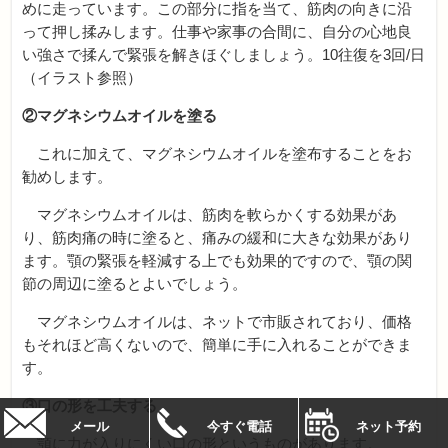
めに走っています。この部分に指を当て、筋肉の向きに沿
って押し揉みします。仕事や家事の合間に、自分の心地良
い強さで揉んで緊張を解きほぐしましょう。10往復を3回/日
（イラスト参照）
②マグネシウムオイルを塗る
これに加えて、マグネシウムオイルを塗布することをお
勧めします。
マグネシウムオイルは、筋肉を軟らかくする効果があ
り、筋肉痛の時に塗ると、痛みの緩和に大きな効果があり
ます。顎の緊張を軽減する上でも効果的ですので、顎の関
節の周辺に塗るとよいでしょう。
マグネシウムオイルは、ネットで市販されており、価格
もそれほど高くないので、簡単に手に入れることができま
す。
③口の形を工夫する
メール
今すぐ電話
ネット予約
顎に力が入りにくい口の形というものがあります。