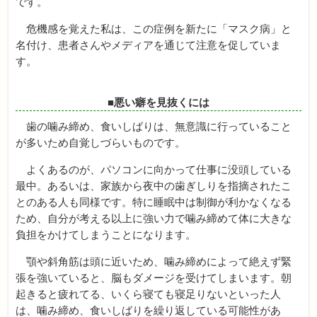
です。
危機感を覚えた私は、この症例を新たに「マスク病」と
名付け、患者さんやメディアを通じて注意を促していま
す。
■悪い癖を見抜くには
歯の噛み締め、食いしばりは、無意識に行っていること
が多いため自覚しづらいものです。
よくあるのが、パソコンに向かって仕事に没頭している
最中。あるいは、家族から夜中の歯ぎしりを指摘されたこ
とのある人も同様です。特に睡眠中は制御が利かなくなる
ため、自分が考える以上に強い力で噛み締めて体に大きな
負担をかけてしまうことになります。
顎や斜角筋は頭に近いため、噛み締めによって絶えず緊
張を強いていると、脳もダメージを受けてしまいます。朝
起きると疲れてる、いくら寝ても寝足りないといった人
は、噛み締め、食いしばりを繰り返している可能性があ