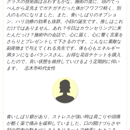
クラスの技術面は言わずもがな。施術の度に、頭のてっ
ぺんから足先までガチガチだった体がフワフワ軽く、別
人のものになりました。また、食いしばりのオプショ
ン、ハリ治療の効果も抜群。小顔の誕生です。推しはこれ
だけではありません。あれ？今日はカウンセリングに来
たんだっけ？施術中の会話で、心に届く、心に響く言葉を
さらりとプレゼントして下さるのです。こんなに素敵な
副産物まで与えてくれる先生です。体も心もエネルギー
満タンになるバランスさん。お得な花谷チケットを購入
したので、良い状態を維持していけるよう定期的に伺い
ます。 志木市40代女性
食いしばり癖があり、ストレスが強い時は肩こりや頭痛
が酷く薬で痛みを緩和していました。口の開けづらさや
顔の筋肉の動きづらさもありネットで検索したところ