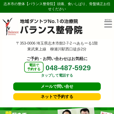
志木市の整体【バランス整骨院】頭痛、食いしばり、骨盤矯正お任
せください
〒353-0006 埼玉県志木市館2-7-2 ぺあもーる1階
東武東上線 柳瀬川駅西口徒歩2分
ご予約・お問い合わせはお気軽に
電話で
048-487-5929
予約する
タップして電話する
メールで
問い合せ
ネットで
予約する