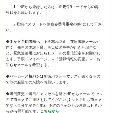
1.LINEから登録した方は、正規QRコードからの再
登録をお願いします。
2.登録パスワードを診察券番号重複の8桁にして下さ
い。
◆
ネット予約者様へ
予約忘れ防止、前日確認メールが
届く、先生の体調不良、震災級の災害が起きた場合な
ど、緊急連絡用にお知らせメールの受信設定をお願いし
ます。手順「マイページ」→「登録情報の変更」→「お
知らせメールを希望する」。
◆
パーカーと短パン
は施術パフォーマンスが悪くなるの
で他の服装での来院をお願いします。
◆当日変更・当日キャンセルを避けHPからメールでいい
ので前日までに連絡をしてください(ネット予約も前日ま
でなら自分で変更可能)。予約のキャンセル連絡はＨＰか
ら24時間可能です。
こちらから