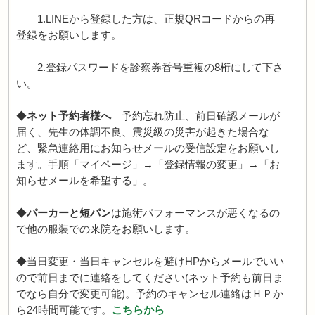
1.LINEから登録した方は、正規QRコードからの再
登録をお願いします。
2.登録パスワードを診察券番号重複の8桁にして下さ
い。
◆
ネット予約者様へ
予約忘れ防止、前日確認メールが
届く、先生の体調不良、震災級の災害が起きた場合な
ど、緊急連絡用にお知らせメールの受信設定をお願いし
ます。手順「マイページ」→「登録情報の変更」→「お
知らせメールを希望する」。
◆
パーカーと短パン
は施術パフォーマンスが悪くなるの
で他の服装での来院をお願いします。
◆当日変更・当日キャンセルを避けHPからメールでいい
ので前日までに連絡をしてください(ネット予約も前日ま
でなら自分で変更可能)。予約のキャンセル連絡はＨＰか
ら24時間可能です。
こちらから