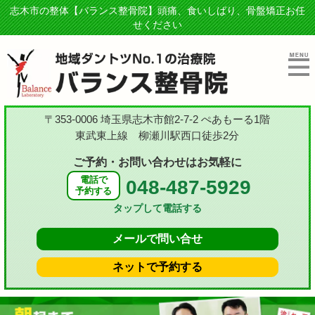
志木市の整体【バランス整骨院】頭痛、食いしばり、骨盤矯正お任
せください
〒353-0006 埼玉県志木市館2-7-2 ぺあもーる1階
東武東上線 柳瀬川駅西口徒歩2分
ご予約・お問い合わせはお気軽に
電話で
048-487-5929
予約する
タップして電話する
メールで
問い合せ
ネットで
予約する