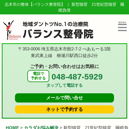
志木市の整体【バランス整骨院】 ｜ 新型猫背 21世紀型猫背 睡
眠負債
〒353-0006 埼玉県志木市館2-7-2 ぺあもーる1階
東武東上線 柳瀬川駅西口徒歩2分
ご予約・お問い合わせはお気軽に
電話で
048-487-5929
予約する
タップして電話する
メールで
問い合せ
ネットで
予約する
HOME
>
カラダお悩み解決
>
新型猫背 21世紀型猫背 睡眠負