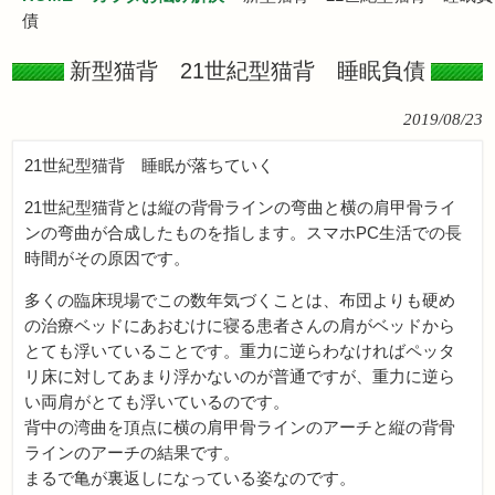
債
新型猫背 21世紀型猫背 睡眠負債
2019/08/23
21世紀型猫背 睡眠が落ちていく
21世紀型猫背とは縦の背骨ラインの弯曲と横の肩甲骨ライ
ンの弯曲が合成したものを指します。スマホPC生活での長
時間がその原因です。
多くの臨床現場でこの数年気づくことは、布団よりも硬め
の治療ベッドにあおむけに寝る患者さんの肩がベッドから
とても浮いていることです。重力に逆らわなければペッタ
リ床に対してあまり浮かないのが普通ですが、重力に逆ら
い両肩がとても浮いているのです。
背中の湾曲を頂点に横の肩甲骨ラインのアーチと縦の背骨
ラインのアーチの結果です。
まるで亀が裏返しになっている姿なのです。