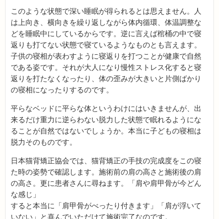
このような状態で深い睡眠が得られるとは思えません。人
は上向き、横向きを繰り返しながら体内循環、体温調整な
どを睡眠中にしているからです。逆に言えば棺桶の中で寝
返りも打てない状態で寝ているようなものとも言えます。
子供の寝相が表わすように寝返りを打つことが健康で自然
である姿です。それが大人になり慢性ストレス化すると寝
返りを打たなくなったり、体の歪みが大きいと片側ばかり
の寝相になったりするのです。
平らなベッドに平らな体というわけにはいきませんが、出
来るだけ重力に逆らわない脱力した状態で眠れるようにな
ることが自然ではないでしょうか。本当に子どもの寝相は
脱力そのものです。
日本猫背矯正協会では、猫背矯正の手技の完成度をこの寝
た時の姿勢で確認します。施術前の肩の高さと施術後の肩
の高さ。更に患者さんに尋ねます。「肩や肩甲骨が今どん
な感じ」
すると本当に「肩甲骨がべったり付きます」「肩が浮いて
いない」と喜んでいただけて施術完了なのです。