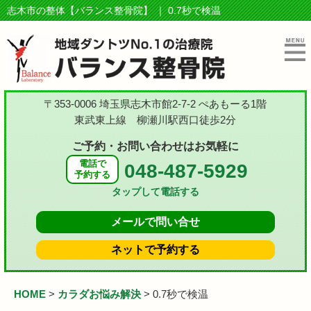
志木市の整体【バランス整骨院】 ｜ 0.7秒で検温
〒353-0006 埼玉県志木市館2-7-2 ぺあもーる1階
東武東上線 柳瀬川駅西口徒歩2分
ご予約・お問い合わせはお気軽に
電話で
048-487-5929
予約する
タップして電話する
メールで
問い合せ
ネットで
予約する
HOME
>
カラダお悩み解決
>
0.7秒で検温