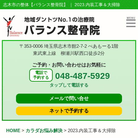
志木市の整体【バランス整骨院】 ｜ 2023.内装工事＆大掃除
〒353-0006 埼玉県志木市館2-7-2 ぺあもーる1階
東武東上線 柳瀬川駅西口徒歩2分
ご予約・お問い合わせはお気軽に
電話で
048-487-5929
予約する
タップして電話する
メールで
問い合せ
ネットで
予約する
HOME
>
カラダお悩み解決
>
2023.内装工事＆大掃除